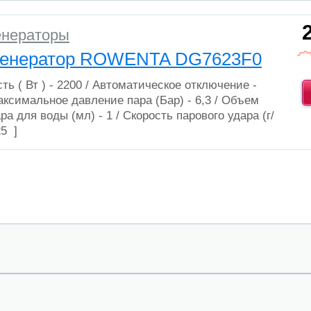
енераторы
генератор ROWENTA DG7623F0
ь ( Вт ) -
2200
/ Автоматическое отключение -
аксимальное давление пара (Бар) -
6,3
/ Объем
ра для воды (мл) -
1
/ Скорость парового удара (г/
25
]