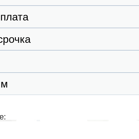
оплата
срочка
ям
е: