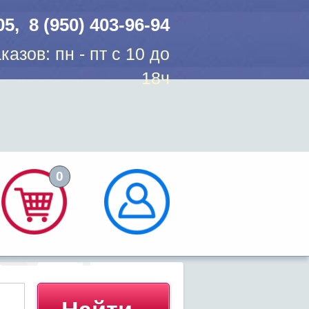
05, 8 (950) 403-96-94
казов: пн - пт с 10 до
18ч
0