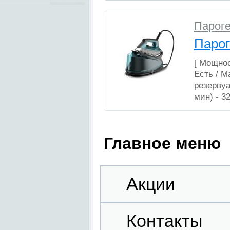
Парог
Паро
[
Мощност
Есть
/ М
резервуа
мин) -
3
Главное меню
Акции
Контакты